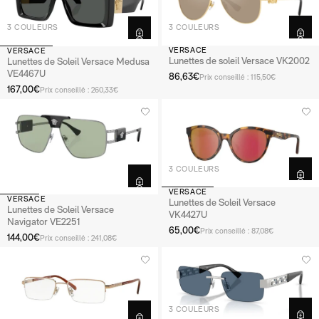
3 COULEURS
3 COULEURS
VERSACE
VERSACE
Lunettes de soleil Versace VK2002
Lunettes de Soleil Versace Medusa
VE4467U
86,63€
Prix conseillé : 115,50€
167,00€
Prix conseillé : 260,33€
3 COULEURS
VERSACE
VERSACE
Lunettes de Soleil Versace
Lunettes de Soleil Versace
VK4427U
Navigator VE2251
65,00€
Prix conseillé : 87,08€
144,00€
Prix conseillé : 241,08€
3 COULEURS