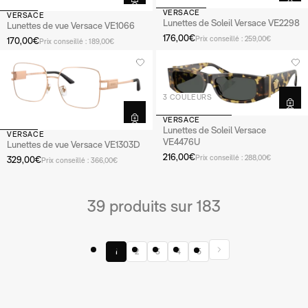
VERSACE
VERSACE
Lunettes de Soleil Versace VE2298
Lunettes de vue Versace VE1066
176,00€
Prix conseillé : 259,00€
170,00€
Prix conseillé : 189,00€
3 COULEURS
VERSACE
Lunettes de Soleil Versace
VERSACE
VE4476U
Lunettes de vue Versace VE1303D
216,00€
Prix conseillé : 288,00€
329,00€
Prix conseillé : 366,00€
39 produits sur 183
1
2
3
4
5