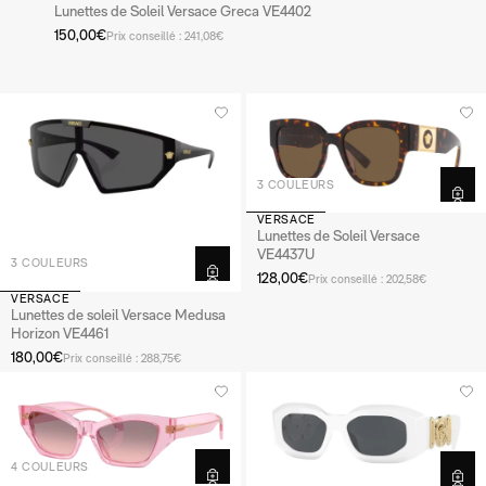
Lunettes de Soleil Versace Greca VE4402
150,00€
Prix conseillé : 241,08€
3 COULEURS
VERSACE
Lunettes de Soleil Versace
VE4437U
3 COULEURS
128,00€
Prix conseillé : 202,58€
VERSACE
Lunettes de soleil Versace Medusa
Horizon VE4461
180,00€
Prix conseillé : 288,75€
4 COULEURS