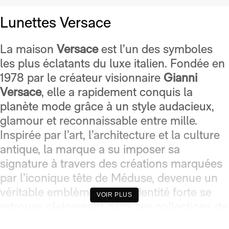
Lunettes Versace
La maison
Versace
est l’un des symboles
les plus éclatants du luxe italien. Fondée en
1978 par le créateur visionnaire
Gianni
Versace
, elle a rapidement conquis la
planète mode grâce à un style audacieux,
glamour et reconnaissable entre mille.
Inspirée par l’art, l’architecture et la culture
antique, la marque a su imposer sa
signature à travers des créations marquées
par l’iconique tête de Méduse, devenue un
véritable emblème. Cette identité forte se
VOIR PLUS
retrouve pleinement dans ses collections de
lunettes, où chaque monture est pensée