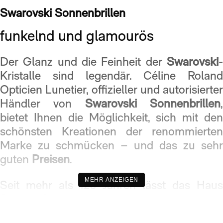
Swarovski Sonnenbrillen
funkelnd und glamourös
Der Glanz und die Feinheit der
Swarovski
-
Kristalle sind legendär. Céline Roland
Opticien Lunetier, offizieller und autorisierter
Händler von
Swarovski Sonnenbrillen
bietet Ihnen die Möglichkeit, sich mit den
schönsten Kreationen der renommierten
Marke zu schmücken – und das zu sehr
guten
Preisen
.
MEHR ANZEIGEN
Seit mehr als 120 Jahren lässt das Haus
Swarovski
die berühmtesten und
elegantesten Frauen träumen. Jene, die das