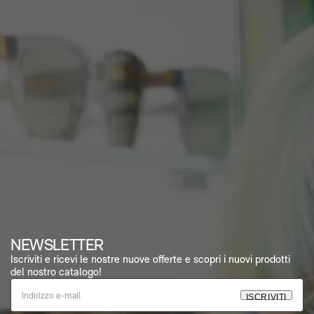
NEWSLETTER
Iscriviti e ricevi le nostre nuove offerte e scopri i nuovi prodotti
del nostro catalogo!
S
C
R
V
T
I
I
I
I