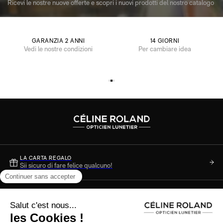
Ricevi le nostre nuove offerte e scopri i nuovi prodotti del nostro catalogo
GARANZIA 2 ANNI
14 GIORNI
Vedi le nostre condizioni
Per cambiare idea
LA CARTA REGALO
Sii sicuro di fare felice qualcuno!
DOMANDE?
Consulta le nostre FAQ