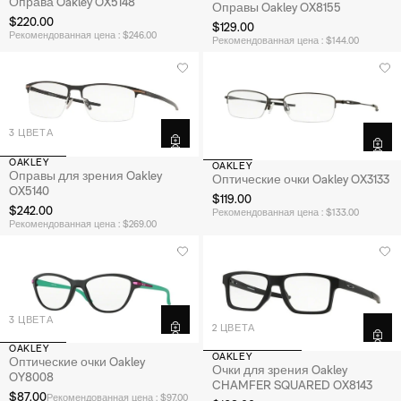
Оправа Oakley OX5148
Оправы Oakley OX8155
$220.00
$129.00
Рекомендованная цена : $246.00
Рекомендованная цена : $144.00
3 ЦВЕТА
OAKLEY
OAKLEY
Оправы для зрения Oakley
Оптические очки Oakley OX3133
OX5140
$119.00
$242.00
Рекомендованная цена : $133.00
Рекомендованная цена : $269.00
3 ЦВЕТА
2 ЦВЕТА
OAKLEY
OAKLEY
Оптические очки Oakley
Очки для зрения Oakley
OY8008
CHAMFER SQUARED OX8143
$87.00
Рекомендованная цена : $97.00