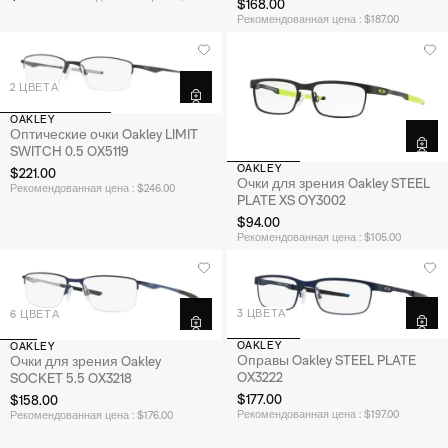
$168.00
Рекомендованная цена : $187.00
2 ЦВЕТА
OAKLEY
Оптические очки Oakley LIMIT
SWITCH 0.5 OX5119
OAKLEY
$221.00
Очки для зрения Oakley STEEL
Рекомендованная цена : $246.00
PLATE XS OY3002
$94.00
Рекомендованная цена : $105.00
3 ЦВЕТА
6 ЦВЕТА
OAKLEY
OAKLEY
Оправы Oakley STEEL PLATE
Очки для зрения Oakley
OX3222
SOCKET 5.5 OX3218
$177.00
$158.00
Рекомендованная цена : $197.00
Рекомендованная цена : $176.00