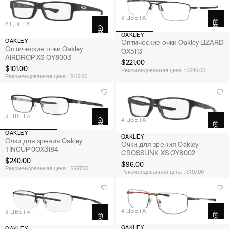
3 ЦВЕТА
2 ЦВЕТА
OAKLEY
OAKLEY
Оптические очки Oakley LIZARD
Оптические очки Oakley
OX5113
AIRDROP XS OY8003
$221.00
$101.00
Рекомендованная цена : $246.00
Рекомендованная цена : $112.00
3 ЦВЕТА
4 ЦВЕТА
OAKLEY
OAKLEY
Очки для зрения Oakley
Очки для зрения Oakley
TINCUP 0OX3184
CROSSLINK XS OY8002
$240.00
$96.00
Рекомендованная цена : $267.00
Рекомендованная цена : $107.00
4 ЦВЕТА
3 ЦВЕТА
OAKLEY
OAKLEY