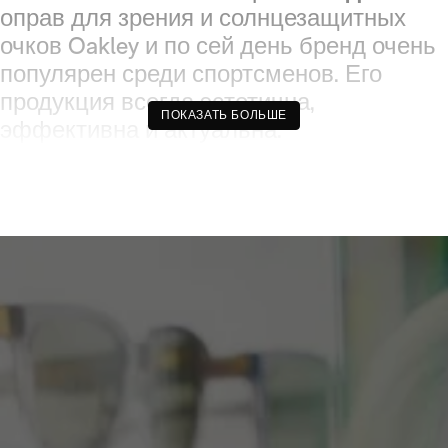
оправ для зрения и солнцезащитных
очков Oakley и по сей день бренд очень
популярен среди спортсменов. Его
продукция всегда эстетична,
ПОКАЗАТЬ БОЛЬШЕ
эффективна и актуальна.
Оправы для зрения Oakley в
Céline Roland Opticien Lunetier
Разнообразная коллекция
оправ для зрения Oakley
Оправы для зрения Oakley
— это
чрезвычайно изощрённые изделия. Их
аэродинамический дизайн и
собственные передовые технологии