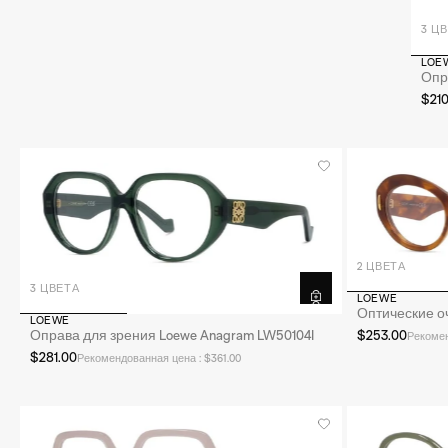
3 Ц
LOE
Опр
$21
2 ЦВЕТА
3 ЦВЕТА
LOEWE
Оптические о
LOEWE
$253.00
Оправа для зрения Loewe Anagram LW50104I
Рекомен
$281.00
Рекомендованная цена : $361.00
Закрыть