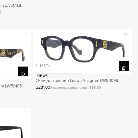
m LW50113I
0
2 ЦВЕТА
LOEWE
Очки для зрения Loewe Anagram LW50096I
am LW50103I
$281.00
Рекомендованная цена : $361.00