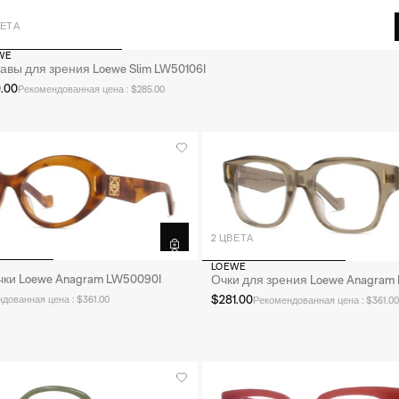
ВЕТА
WE
авы для зрения Loewe Slim LW50106I
0.00
Рекомендованная цена : $285.00
2 ЦВЕТА
LOEWE
чки Loewe Anagram LW50090I
Очки для зрения Loewe Anagram 
$281.00
дованная цена : $361.00
Рекомендованная цена : $361.00