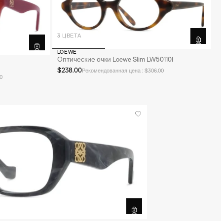
3 ЦВЕТА
LOEWE
Оптические очки Loewe Slim LW50110I
$238.00
Рекомендованная цена : $306.00
0