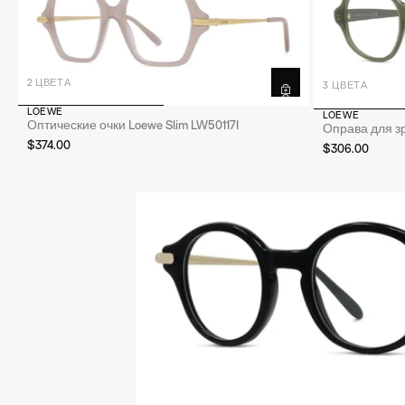
CARTIER
DIOR
BALENCIAGA
MIU
2 ЦВЕТА
3 ЦВЕТА
LOEWE
LOEWE
Оптические очки Loewe Slim LW50117I
Оправа для зр
$374.00
$306.00