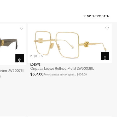
ФИЛЬТРОВАТЬ
2 ЦВЕТА
LOEWE
Оправа Loewe Refined Metal LW50038U
gram LW50076I
$304.00
Рекомендованная цена : $405.00
0