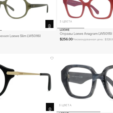
 MIU
PRADA
3 ЦВЕТА
LOEWE
Оправы Loewe Anagram LW50115I
ения Loewe Slim LW50116I
$256.00
Рекомендованная цена : $328.0
ЛИНЗЫ ПО РЕЦЕПТУ
ОПЦИИ
КОРРЕКЦИИ
Рецепт предоставлен
Просмотреть рецепт
3 ЦВЕТА