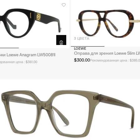
3 ЦВЕТА
LOEWE
Оправа для зрения Loewe Slim LW
чки Loewe Anagram LW50081I
$300.00
Рекомендованная цена : $385.0
ованная цена : $361.00