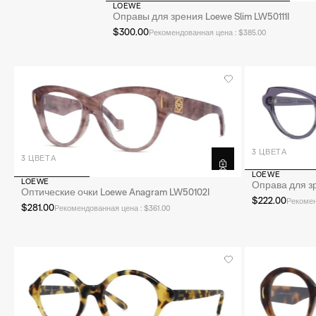
LOEWE
Оправы для зрения Loewe Slim LW50111I
$300.00
Рекомендованная цена : $385.00
3 ЦВЕТА
3 ЦВЕТА
LOEWE
LOEWE
Оправа для зр
Оптические очки Loewe Anagram LW50102I
$222.00
Рекомен
$281.00
Рекомендованная цена : $361.00