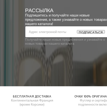
РАССЫЛКА
Подпишитесь и получайте наши новые
предложения, а также узнавайте о новых товарах
нашего каталога!
П
О
Д
П
И
С
А
Т
Ь
С
Я
Получайте наши новые предложения и узнавайте о
новых товарах нашего каталога
БЕСПЛАТНАЯ ДОСТАВКА
ОЧКИ 100% ОРИГИН
Континентальная Франция
Футляр и сертиф
(кроме Корсики)
подлинности вкл