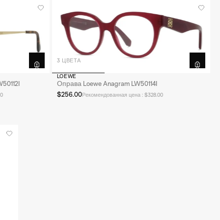
3 ЦВЕТА
LOEWE
50112I
Оправа Loewe Anagram LW50114I
$256.00
0
Рекомендованная цена : $328.00