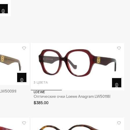
3 ЦВЕТА
LW50091I
LOEWE
Оптические очки Loewe Anagram LW50118I
$385.00