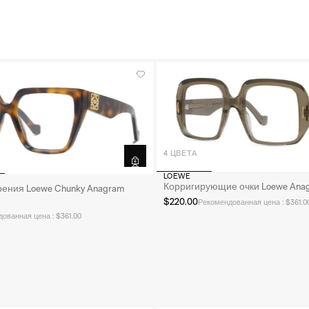
4 ЦВЕТА
LOEWE
Корригирующие очки Loewe Ana
рения Loewe Chunky Anagram
$220.00
Рекомендованная цена : $361.0
ованная цена : $361.00