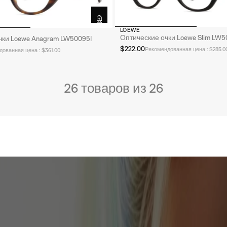
LOEWE
Оптические очки Loewe Slim LW5
чки Loewe Anagram LW50095I
$222.00
Рекомендованная цена : $285.0
ованная цена : $361.00
26 товаров из 26