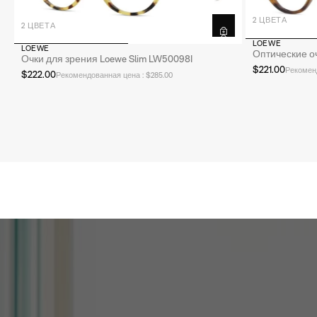
2 ЦВЕТА
2 ЦВЕТА
LOEWE
LOEWE
Оптические о
Очки для зрения Loewe Slim LW50098I
$221.00
Рекоменд
$222.00
Рекомендованная цена : $285.00