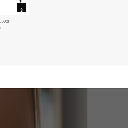
0092I
0