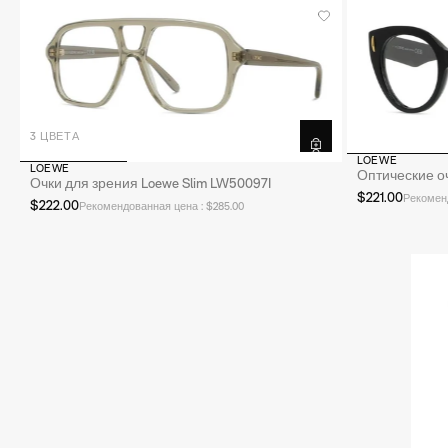
 для зрения от 100€ до 350€
ка
3 ЦВЕТА
LOEWE
LOEWE
Оптические о
Очки для зрения Loewe Slim LW50097I
$221.00
Рекоменд
$222.00
Рекомендованная цена : $285.00