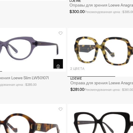
LOEWE
Оправы для зрения Loewe Anagra
$300.00
Рекомендованная цена : $385.0
2 ЦВЕТА
ения Loewe Slim LW50107I
LOEWE
Оправа для зрения Loewe Anagr
дованная цена : $285.00
$281.00
Рекомендованная цена : $361.00