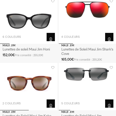
6 COULEURS
4 COULEURS
MAUI JIM
MAUI JIM
Lunettes de soleil Maui Jim Honi
Lunettes de Soleil Maui Jim Shark's
Cove
152,00€
Prix conseillé : 255,00€
165,00€
Prix conseillé : 255,20€
2 COULEURS
5 COULEURS
MAUI JIM
MAUI JIM
Lunettes de Soleil Maui Jim Koko
Lunettes de Soleil Maui Jim