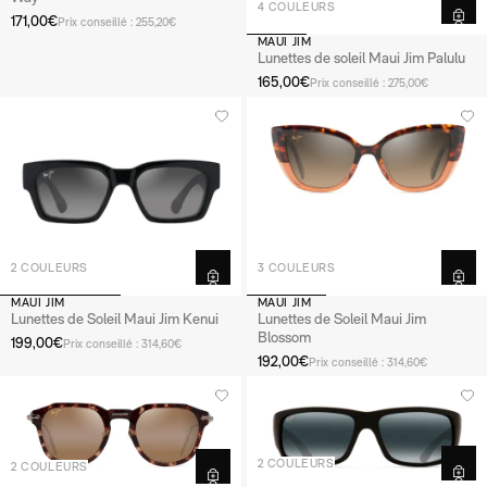
4 COULEURS
171,00€
Prix conseillé : 255,20€
MAUI JIM
Lunettes de soleil Maui Jim Palulu
165,00€
Prix conseillé : 275,00€
2 COULEURS
3 COULEURS
MAUI JIM
MAUI JIM
Lunettes de Soleil Maui Jim Kenui
Lunettes de Soleil Maui Jim
Blossom
199,00€
Prix conseillé : 314,60€
192,00€
Prix conseillé : 314,60€
2 COULEURS
2 COULEURS