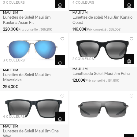
3 COULEURS
4 COULEURS
MAUI JIM
MAUI JIM
Lunettes de Soleil Maui Jim
Lunettes de soleil Maui Jim Kanaio
Kaulana Asian Fit
Coast
220,00€
146,00€
Prix conseillé : 365,20€
Prix conseillé : 255,00€
2 COULEURS
3 COULEURS
MAUI JIM
MAUI JIM
Lunettes de Soleil Maui Jim Pehu
Lunettes de Soleil Maui Jim
Mavericks
121,00€
Prix conseillé : 184,80€
294,00€
4 COULEURS
MAUI JIM
Lunettes de Soleil Maui Jim One
Way