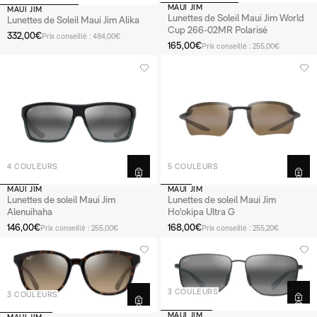
MAUI JIM
MAUI JIM
Lunettes de Soleil Maui Jim World
Lunettes de Soleil Maui Jim Alika
Cup 266-02MR Polarisé
332,00€
Prix conseillé : 484,00€
165,00€
Prix conseillé : 255,00€
4 COULEURS
5 COULEURS
MAUI JIM
MAUI JIM
Lunettes de soleil Maui Jim
Lunettes de soleil Maui Jim
Alenuihaha
Ho'okipa Ultra G
146,00€
168,00€
Prix conseillé : 255,00€
Prix conseillé : 255,20€
3 COULEURS
3 COULEURS
MAUI JIM