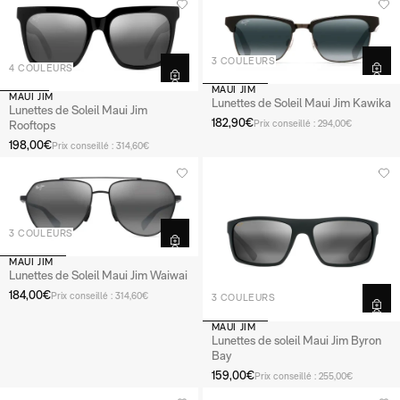
3 COULEURS
4 COULEURS
MAUI JIM
MAUI JIM
Lunettes de Soleil Maui Jim Kawika
Lunettes de Soleil Maui Jim
182,90€
Prix conseillé : 294,00€
Rooftops
198,00€
Prix conseillé : 314,60€
3 COULEURS
MAUI JIM
Lunettes de Soleil Maui Jim Waiwai
184,00€
Prix conseillé : 314,60€
3 COULEURS
MAUI JIM
Lunettes de soleil Maui Jim Byron
Bay
159,00€
Prix conseillé : 255,00€