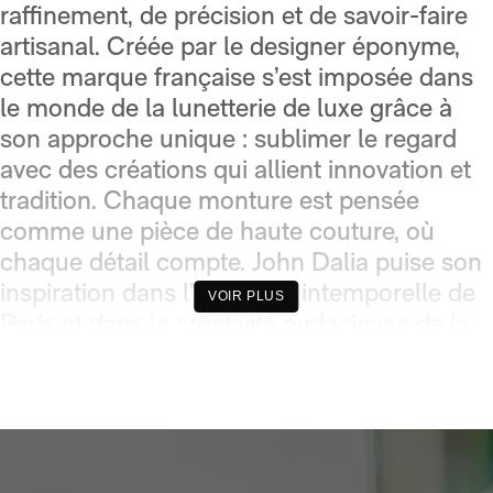
raffinement, de précision et de savoir-faire
artisanal. Créée par le designer éponyme,
cette marque française s’est imposée dans
le monde de la lunetterie de luxe grâce à
son approche unique : sublimer le regard
avec des créations qui allient innovation et
tradition. Chaque monture est pensée
comme une pièce de haute couture, où
chaque détail compte. John Dalia puise son
inspiration dans l’élégance intemporelle de
VOIR PLUS
Paris et dans la créativité audacieuse de la
mode contemporaine. Le résultat est une
gamme de lunettes au style affirmé,
réalisées avec des matériaux nobles et une
exigence de qualité irréprochable. Les
lunettes John Dalia incarnent l’essence du