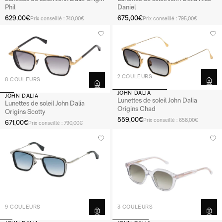
Phil
Daniel
629,00€
675,00€
Prix conseillé : 740,00€
Prix conseillé : 795,00€
2 COULEURS
8 COULEURS
JOHN DALIA
JOHN DALIA
Lunettes de soleil John Dalia
Lunettes de soleil John Dalia
Origins Chad
Origins Scotty
559,00€
Prix conseillé : 658,00€
671,00€
Prix conseillé : 790,00€
9 COULEURS
3 COULEURS