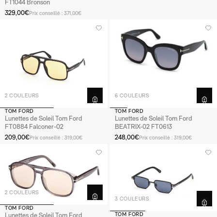
Prada
Prada
FT1044 Bronson
Toutes les marques
Toutes les marques
329,00€
Prix conseillé : 371,00€
PAR TYPE
PAR TYPE
Accessoires
Lunettes de soleil de sport
Lunettes de sport
Lunettes de soleil accessoires
Lunettes pour écran
Lunettes de soleil polarisées
Lunettes de vue connectées
Masques de ski
2 COULEURS
6 COULEURS
TOM FORD
TOM FORD
PAR PRIX
PAR PRIX
Lunettes de Soleil Tom Ford
Lunettes de Soleil Tom Ford
FT0884 Falconer-02
BEATRIX-02 FT0613
Lunettes moins de 100€
Lunettes de soleil entre 100€ et 350€
209,00€
248,00€
Prix conseillé : 319,00€
Prix conseillé : 319,00€
Lunettes de vue entre 100€ et 350€
Pack 100% santé
2 COULEURS
3 COULEURS
TOM FORD
Lunettes de Soleil Tom Ford
TOM FORD