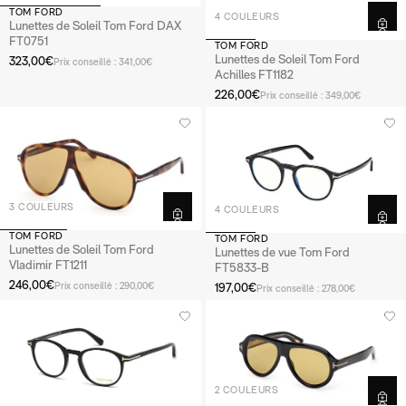
TOM FORD
4 COULEURS
Lunettes de Soleil Tom Ford DAX
FT0751
TOM FORD
Lunettes de Soleil Tom Ford
323,00€
Prix conseillé : 341,00€
Achilles FT1182
226,00€
Prix conseillé : 349,00€
3 COULEURS
4 COULEURS
TOM FORD
TOM FORD
Lunettes de Soleil Tom Ford
Lunettes de vue Tom Ford
Vladimir FT1211
FT5833-B
246,00€
197,00€
Prix conseillé : 290,00€
Prix conseillé : 278,00€
2 COULEURS