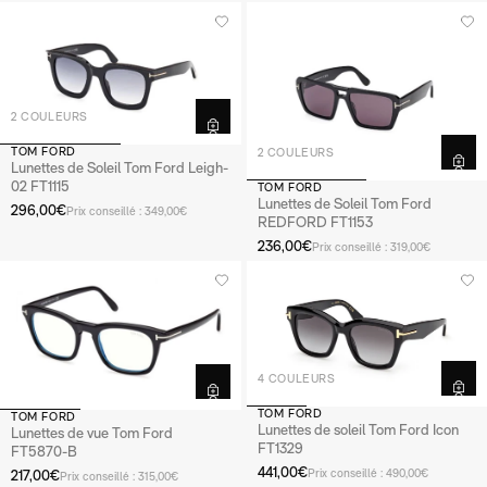
2 COULEURS
TOM FORD
2 COULEURS
Lunettes de Soleil Tom Ford Leigh-
02 FT1115
TOM FORD
Lunettes de Soleil Tom Ford
296,00€
Prix conseillé : 349,00€
REDFORD FT1153
236,00€
Prix conseillé : 319,00€
4 COULEURS
TOM FORD
TOM FORD
Lunettes de soleil Tom Ford Icon
Lunettes de vue Tom Ford
FT1329
FT5870-B
441,00€
217,00€
Prix conseillé : 490,00€
Prix conseillé : 315,00€