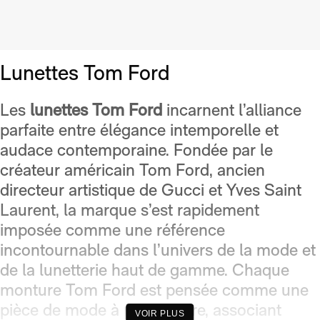
Lunettes Tom Ford
Les
lunettes Tom Ford
incarnent l’alliance
parfaite entre élégance intemporelle et
audace contemporaine. Fondée par le
créateur américain Tom Ford, ancien
directeur artistique de Gucci et Yves Saint
Laurent, la marque s’est rapidement
imposée comme une référence
incontournable dans l’univers de la mode et
de la lunetterie haut de gamme. Chaque
monture Tom Ford est pensée comme une
pièce de mode à part entière, associant
VOIR PLUS