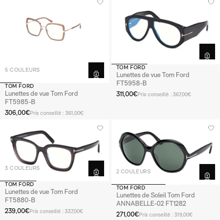
TOM FORD
5 COULEURS
Lunettes de vue Tom Ford
FT5958-B
TOM FORD
Lunettes de vue Tom Ford
311,00€
Prix conseillé : 367,00€
FT5985-B
306,00€
Prix conseillé : 361,00€
3 COULEURS
2 COULEURS
TOM FORD
TOM FORD
Lunettes de vue Tom Ford
Lunettes de Soleil Tom Ford
FT5880-B
ANNABELLE-02 FT1282
239,00€
Prix conseillé : 337,00€
271,00€
Prix conseillé : 319,00€