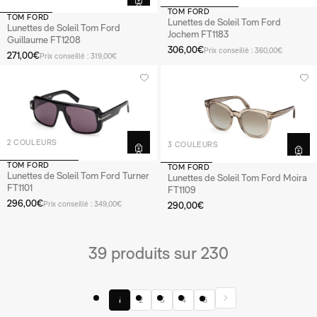
TOM FORD
TOM FORD
Lunettes de Soleil Tom Ford
Lunettes de Soleil Tom Ford
Jochem FT1183
Guillaume FT1208
306,00€
Prix conseillé : 360,00€
271,00€
Prix conseillé : 319,00€
2 COULEURS
3 COULEURS
TOM FORD
TOM FORD
Lunettes de Soleil Tom Ford Turner
Lunettes de Soleil Tom Ford Moira
FT1101
FT1109
296,00€
Prix conseillé : 349,00€
290,00€
39 produits sur 230
1
2
3
4
6