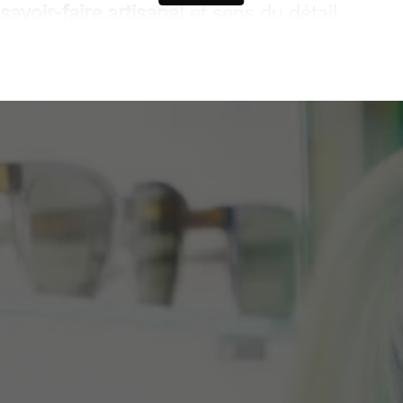
savoir-faire artisanal
et sens du détail.
Tom Ford a toujours cultivé une vision
unique : créer des accessoires capables de
sublimer la personnalité de celui ou celle
qui les porte. Ses lunettes, qu’elles soient de
vue ou solaires, reflètent cet héritage et
cette ambition. Le design est travaillé jusque
dans les moindres détails, les matériaux
sont choisis pour leur
qualité
exceptionnelle
, et les formes sont étudiées
pour offrir un équilibre parfait entre confort
et style.
Lunettes Tom Ford Femme
Les
lunettes Tom Ford pour femme
sont