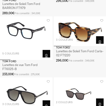
296,00€
TOM FORD
Prix conseillé : 349,00€
Lunettes de Soleil Tom Ford
BARRON FT1179
289,00€
Prix conseillé : 341,00€
3 COULEURS
TOM FORD
Lunettes de Soleil Tom Ford Carla-
5 COULEURS
02 FT1220
296,00€
Prix conseillé : 349,00€
TOM FORD
Lunettes de vue Tom Ford
FT6025-B
233,00€
Prix conseillé : 275,00€
2 COULEURS
3 COULEURS