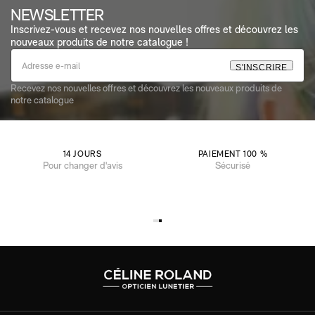
NEWSLETTER
Inscrivez-vous et recevez nos nouvelles offres et découvrez les
nouveaux produits de notre catalogue !
S
'
I
N
S
C
R
I
R
E
Recevez nos nouvelles offres et découvrez les nouveaux produits de
notre catalogue
14 JOURS
PAIEMENT 100 %
Pour changer d'avis
Sécurisé