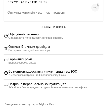
ПЕРСОНАЛІЗУВАТИ ЛІНЗИ
Окуляри для зору від 100€ до 350€
Новинка
Оптична корекція · відтінок · градієнт
У вас
12 - 17 серпень
Офіційний реселер
Оправи автентичні та сертифіковані брендом
Оптик з 15-річним досвідом
Експертиза на службі вашого зору
Гарантія 2 роки
Швидка обробка оправ
Безкоштовна доставка у пункт видачі від 90€
У материковій Франції та Європейському Союзі
Потрібна персональна консультація?
Зв'яжіться безпосередньо з одним із наших оптиків по телефону
Сонцезахисні окуляри Mykita Birch